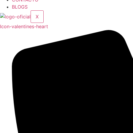
BLOGS
X
Icon-valentines-heart