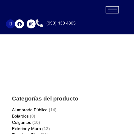
(999) 439 4805
PHILCO
Categorías del producto
Alumbrado Público
(14)
Bolardos
(0)
Colgantes
(10)
Exterior y Muro
(12)