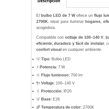
Descripción
El
bulbo LED de 7 W
ofrece un
flujo l
2700K
, ideal para iluminar
hogares, ofi
acogedora.
Compatible con
voltaje de 100–140 V
,
b
eficiente, duradera y fácil de instalar
, 
confort visual
en cualquier ambiente.
💡
Tipo:
Bulbo LED
⚡
Potencia:
7 W
🔆
Flujo luminoso:
700 lm
🔌
Voltaje:
100–140 V
💧
Protección:
IP20
💡
Base:
E26
🌈
Temperatura de color:
2700K