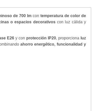
uminoso de 700 lm
con
temperatura de color de
cinas o espacios decorativos
con luz cálida y
ase E26
y con
protección IP20
, proporciona
luz
combinando
ahorro energético, funcionalidad y