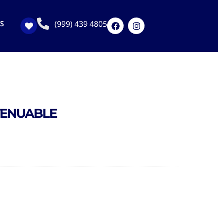
(999) 439 4805
S
TENUABLE